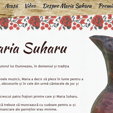
Acasă
Video
Despre Maria Suharu
Premi
face
ria Suharu
jutorul lui Dumnezeu, în domeniul și tradiția
nele muzicii, Maria a decis să plece în lume pentru a
 obiceiurile și în cele din urmă cântecele de joc și
crescut patru frațiori printre care și Maria Suharu.
a că trebuie să muncească cu sudoare pentru a-și
financiare ale parinților erau minime.