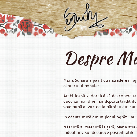
Despre Ma
Maria Suharu a pășit cu încredere în a
cântecului popular.
Ambitioasă și dornică să descopere tai
duce cu mândrie mai departe tradițiile,
voie bună auzite de la bătrânii din sat.
În căsuța mică din mijlocul ogrăzii au 
Născută și crescută la țară, Maria sti
îndeplini visul deoarece posibilitățile 