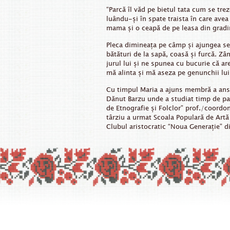
“Parcă îl văd pe bietul tata cum se tr
luându-și în spate traista în care avea
mama și o ceapă de pe leasa din gradi
Pleca dimineața pe câmp și ajungea se
bătături de la sapă, coasă și furcă. Zâ
jurul lui și ne spunea cu bucurie că a
mă alinta și mă aseza pe genunchii lui 
Cu timpul Maria a ajuns membră a ans
Dănut Barzu unde a studiat timp de patr
de Etnografie și Folclor” prof./coordo
târziu a urmat Scoala Populară de Artă
Clubul aristocratic “Noua Generație” di