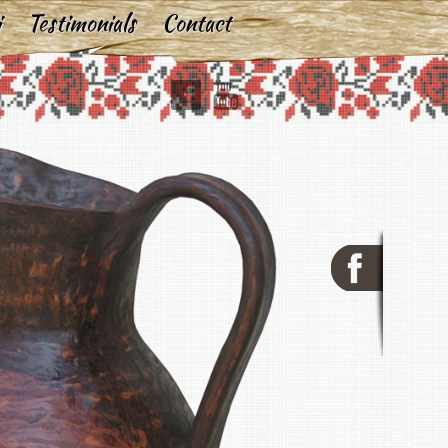
i
Testimonials
Contact
book
youtube