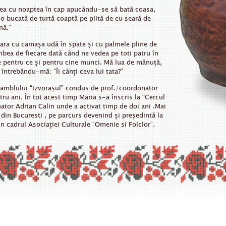
ezea cu noaptea în cap apucându-se să bată coasa,
 o bucată de turtă coaptă pe plită de cu seară de
nă.”
ara cu camașa udă în spate și cu palmele pline de
mbea de fiecare dată când ne vedea pe toti patru în
re pentru ce și pentru cine munci. Mă lua de mânuță,
întrebându-mă: “Îi cânți ceva lui tata?”
amblului “Izvorașul” condus de prof./coordonator
u ani. În tot acest timp Maria s-a înscris la “Cercul
nator Adrian Calin unde a activat timp de doi ani .Mai
 din Bucuresti , pe parcurs devenind și președintă la
n cadrul Asociației Culturale “Omenie si Folclor”.