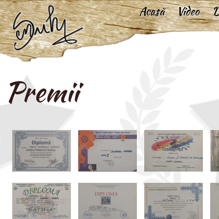
Acasă
Video
D
Premii